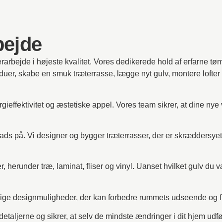
bejde
rarbejde i højeste kvalitet. Vores dedikerede hold af erfarne tø
duer, skabe en smuk træterrasse, lægge nyt gulv, montere lofter e
gieffektivitet og æstetiske appel. Vores team sikrer, at dine nye
ds på. Vi designer og bygger træterrasser, der er skræddersyet t
 herunder træ, laminat, fliser og vinyl. Uanset hvilket gulv du vælg
kellige designmuligheder, der kan forbedre rummets udseende og fu
 detaljerne og sikrer, at selv de mindste ændringer i dit hjem ud