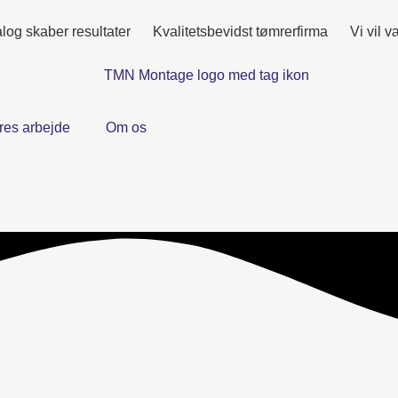
log skaber resultater
Kvalitetsbevidst tømrerfirma
Vi vil 
res arbejde
Om os