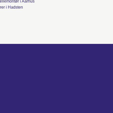
ellemontør i Aarhus
er i Hadsten